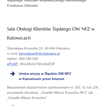
Śląskiego Oddziału Wojewódzkiego Narodowego
Funduszu Zdrowia:
Sala Obsługi Klientów Śląskiego OW NFZ w
Katowicach
Stanisława Kossutha 13, 40-844 Katowice
e–mail:
kancelaria@nfz-katowice.pl
telefon: 800 190 590
ePUAP
: /t6vk26nt1r/SkrytkaESP
Umów wizytę w Śląskim OW NFZ
w Katowicach przez Internet
Bezpośredni dojazd liniami autobusowymi nr 193, 51 lub 138,
przystanek docelowy: „Osiedle Witosa Kossutha NFZ” lub
„Osiedle Witosa Kossutha”