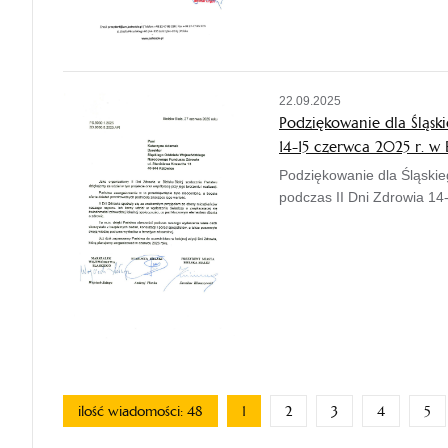
22.09.2025
Podziękowanie dla Śląsk
14-15 czerwca 2025 r. w B
Podziękowanie dla Śląsk
podczas II Dni Zdrowia 14-
ilość wiadomości: 48
1
2
3
4
5