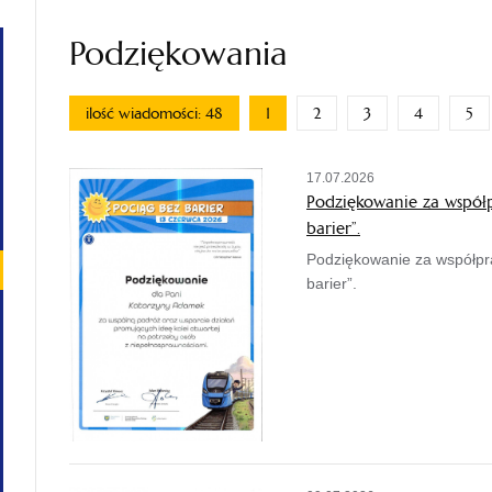
Podziękowania
ilość wiadomości: 48
1
2
3
4
5
17.07.2026
Podziękowanie za współp
barier”.
Podziękowanie za współpra
barier”.