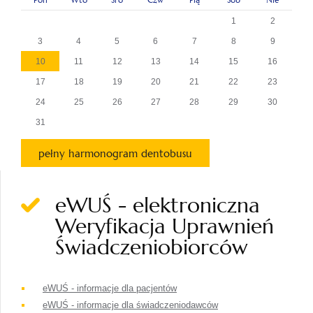
1
2
3
4
5
6
7
8
9
10
11
12
13
14
15
16
17
18
19
20
21
22
23
24
25
26
27
28
29
30
31
pełny harmonogram dentobusu
eWUŚ - elektroniczna
Weryfikacja Uprawnień
Świadczeniobiorców
eWUŚ - informacje dla pacjentów
eWUŚ - informacje dla świadczeniodawców