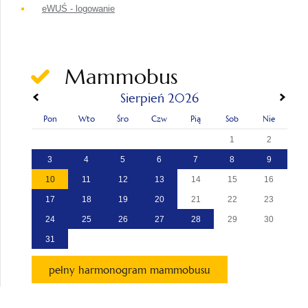
eWUŚ - logowanie
Mammobus
«
»
Sierpień 2026
Pon
Wto
Śro
Czw
Pią
Sob
Nie
1
2
3
4
5
6
7
8
9
10
11
12
13
14
15
16
17
18
19
20
21
22
23
24
25
26
27
28
29
30
31
pełny harmonogram mammobusu