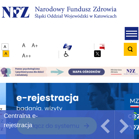
A
A+
A++
Centralna e-
rejestracja