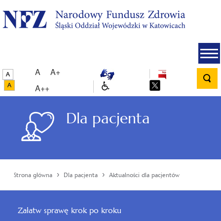
A
A+
A++
Dla pacjenta
›
›
Strona główna
Dla pacjenta
Aktualności dla pacjentów
Załatw sprawę krok po kroku