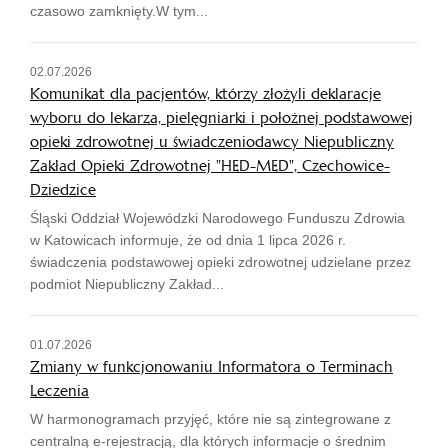
czasowo zamknięty.W tym...
02.07.2026
Komunikat dla pacjentów, którzy złożyli deklaracje
wyboru do lekarza, pielęgniarki i położnej podstawowej
opieki zdrowotnej u świadczeniodawcy Niepubliczny
Zakład Opieki Zdrowotnej "HED-MED", Czechowice-
Dziedzice
Śląski Oddział Wojewódzki Narodowego Funduszu Zdrowia
w Katowicach informuje, że od dnia 1 lipca 2026 r.
świadczenia podstawowej opieki zdrowotnej udzielane przez
podmiot Niepubliczny Zakład...
01.07.2026
Zmiany w funkcjonowaniu Informatora o Terminach
Leczenia
W harmonogramach przyjęć, które nie są zintegrowane z
centralną e-rejestracją, dla których informacje o średnim