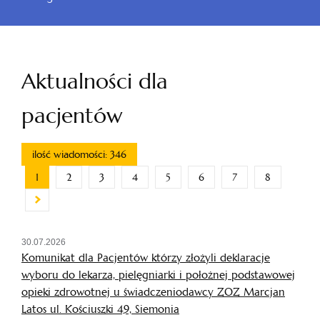
Aktualności dla
pacjentów
ilość wiadomości: 346
1
2
3
4
5
6
7
8
30.07.2026
Komunikat dla Pacjentów którzy złożyli deklaracje
wyboru do lekarza, pielęgniarki i położnej podstawowej
opieki zdrowotnej u świadczeniodawcy ZOZ Marcjan
Latos ul. Kościuszki 49, Siemonia