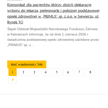
Komunikat dla pacjentów którzy złożyli deklaracje
wyboru do lekarza, pielęgniarki i położnej podstawowej
opieki zdrowotnej w „PRIMUS” sp. z o.o. w Siewierzu, ul.
Rynek 30
Śląski Oddział Wojewódzki Narodowego Funduszu Zdrowia
w Katowicach informuje, że od dnia 1 czerwca 2026 r.
świadczenia podstawowej opieki zdrowotnej udzielane przez
„PRIMUS" sp. z...
ilość wiadomości: 346
1
2
3
4
5
6
7
8