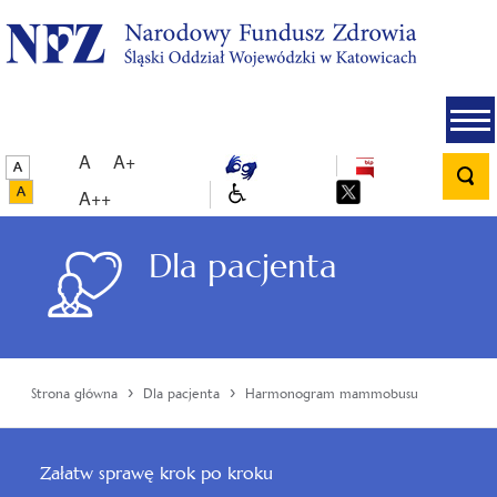
A
A+
A++
Dla pacjenta
›
›
Strona główna
Dla pacjenta
Harmonogram mammobusu
Załatw sprawę krok po kroku