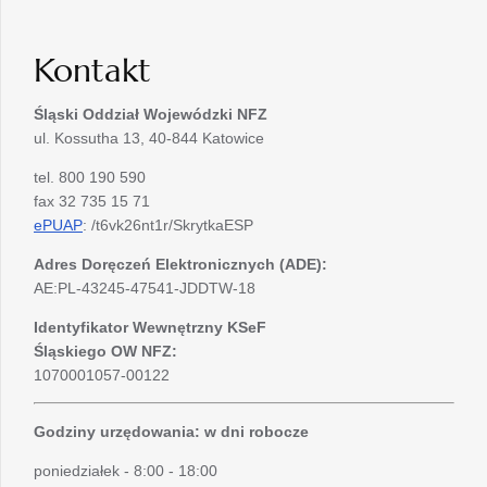
Kontakt
Śląski Oddział Wojewódzki
NFZ
ul. Kossutha 13, 40-844 Katowice
tel. 800 190 590
fax 32 735 15 71
ePUAP
: /t6vk26nt1r/SkrytkaESP
Adres Doręczeń Elektronicznych (ADE):
AE:PL-43245-47541-JDDTW-18
Identyfikator Wewnętrzny KSeF
Śląskiego OW NFZ:
1070001057-00122
Godziny urzędowania: w dni robocze
poniedziałek - 8:00 - 18:00