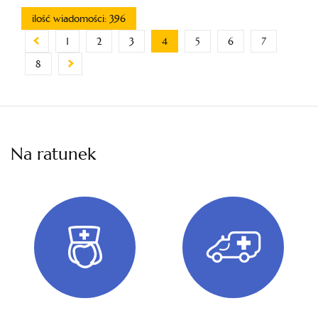
ilość wiadomości: 396
1
2
3
4
5
6
7
8
Na ratunek