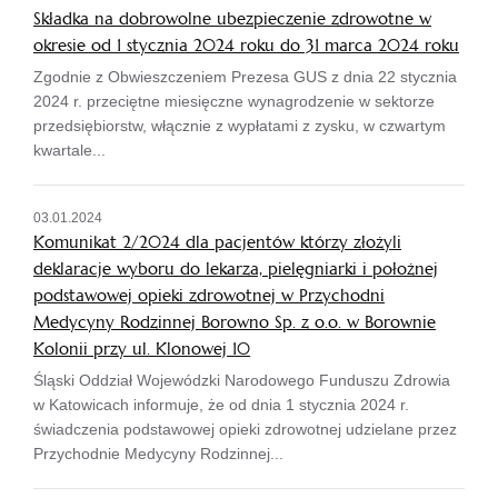
Składka na dobrowolne ubezpieczenie zdrowotne w
okresie od 1 stycznia 2024 roku do 31 marca 2024 roku
Zgodnie z Obwieszczeniem Prezesa GUS z dnia 22 stycznia
2024 r. przeciętne miesięczne wynagrodzenie w sektorze
przedsiębiorstw, włącznie z wypłatami z zysku, w czwartym
kwartale...
03.01.2024
Komunikat 2/2024 dla pacjentów którzy złożyli
deklaracje wyboru do lekarza, pielęgniarki i położnej
podstawowej opieki zdrowotnej w Przychodni
Medycyny Rodzinnej Borowno Sp. z o.o. w Borownie
Kolonii przy ul. Klonowej 10
Śląski Oddział Wojewódzki Narodowego Funduszu Zdrowia
w Katowicach informuje, że od dnia 1 stycznia 2024 r.
świadczenia podstawowej opieki zdrowotnej udzielane przez
Przychodnie Medycyny Rodzinnej...