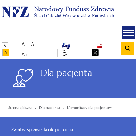
A
A+
A++
Dla pacjenta
›
›
Strona główna
Dla pacjenta
Komunikaty dla pacjentów
Załatw sprawę krok po kroku