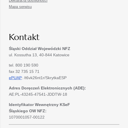
Deklaracja dostępności
Mapa serwisu
Kontakt
Śląski Oddział Wojewódzki
NFZ
ul. Kossutha 13, 40-844 Katowice
tel. 800 190 590
fax 32 735 15 71
ePUAP
: /t6vk26nt1r/SkrytkaESP
Adres Doręczeń Elektronicznych (ADE):
AE:PL-43245-47541-JDDTW-18
Identyfikator Wewnętrzny KSeF
Śląskiego OW NFZ:
1070001057-00122