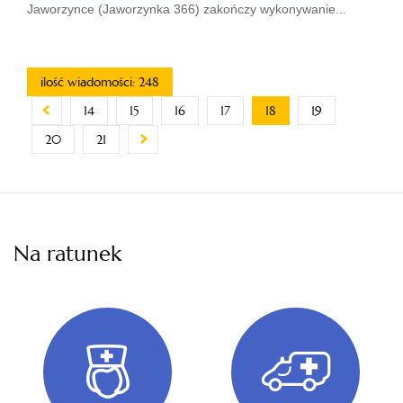
Jaworzynce (Jaworzynka 366) zakończy wykonywanie...
ilość wiadomości: 248
14
15
16
17
18
19
20
21
Na ratunek