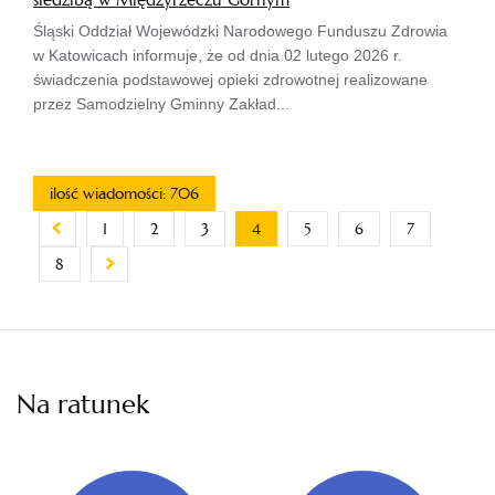
Śląski Oddział Wojewódzki Narodowego Funduszu Zdrowia
w Katowicach informuje, że od dnia 02 lutego 2026 r.
świadczenia podstawowej opieki zdrowotnej realizowane
przez Samodzielny Gminny Zakład...
ilość wiadomości: 706
1
2
3
4
5
6
7
8
Na ratunek