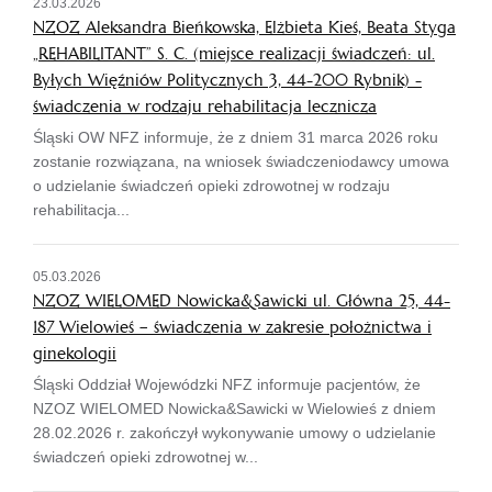
23.03.2026
NZOZ Aleksandra Bieńkowska, Elżbieta Kieś, Beata Styga
„REHABILITANT” S. C. (miejsce realizacji świadczeń: ul.
Byłych Więźniów Politycznych 3, 44-200 Rybnik) -
świadczenia w rodzaju rehabilitacja lecznicza
Śląski OW NFZ informuje, że z dniem 31 marca 2026 roku
zostanie rozwiązana, na wniosek świadczeniodawcy umowa
o udzielanie świadczeń opieki zdrowotnej w rodzaju
rehabilitacja...
05.03.2026
NZOZ WIELOMED Nowicka&Sawicki ul. Główna 25, 44-
187 Wielowieś – świadczenia w zakresie położnictwa i
ginekologii
Śląski Oddział Wojewódzki NFZ informuje pacjentów, że
NZOZ WIELOMED Nowicka&Sawicki w Wielowieś z dniem
28.02.2026 r. zakończył wykonywanie umowy o udzielanie
świadczeń opieki zdrowotnej w...