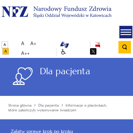
A
A+
A++
Dla pacjenta
›
›
Strona główna
Dla pacjenta
Informacje o placówkach,
które zakończyły wykonywanie świadczeń
Załatw sprawę krok po kroku