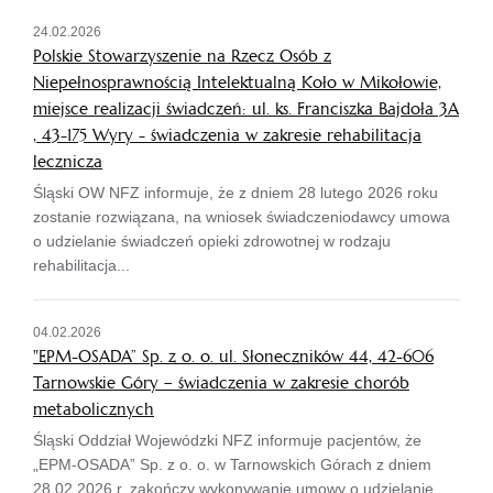
24.02.2026
Polskie Stowarzyszenie na Rzecz Osób z
Niepełnosprawnością Intelektualną Koło w Mikołowie,
miejsce realizacji świadczeń: ul. ks. Franciszka Bajdoła 3A
, 43-175 Wyry - świadczenia w zakresie rehabilitacja
lecznicza
Śląski OW NFZ informuje, że z dniem 28 lutego 2026 roku
zostanie rozwiązana, na wniosek świadczeniodawcy umowa
o udzielanie świadczeń opieki zdrowotnej w rodzaju
rehabilitacja...
04.02.2026
"EPM-OSADA” Sp. z o. o. ul. Słoneczników 44, 42-606
Tarnowskie Góry – świadczenia w zakresie chorób
metabolicznych
Śląski Oddział Wojewódzki NFZ informuje pacjentów, że
„EPM-OSADA” Sp. z o. o. w Tarnowskich Górach z dniem
28.02.2026 r. zakończy wykonywanie umowy o udzielanie