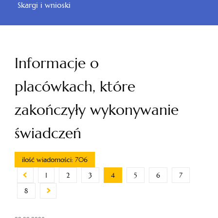
Skargi i wnioski
Informacje o
placówkach, które
zakończyły wykonywanie
świadczeń
ilość wiadomości: 706
1
2
3
4
5
6
7
8