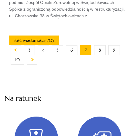
podmiot Zespół Opieki Zdrowotnej w Świętochłowicach
Spółka z ograniczoną odpowiedzialnością w restrukturyzacji,
ul. Chorzowska 38 w Świętochłowicach z...
ilość wiadomości: 705
3
4
5
6
7
8
9
10
Na ratunek