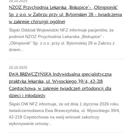
20.10.2025
NZOZ Przychodnia Lekarska „Biskupice”- „Olimpionik”
Sp. z o.o. w Zabrzu przy ul. Bytomskiej 28 - świadczenia
w zakresie chirurgii ogólnej
Śląski Oddział Wojewódzki NFZ informuje pacjentów, że
podmiot NZOZ Przychodnia Lekarska „Biskupice” -
„Olimpionik” Sp. z o.o. przy ul. Bytomskiej 28 w Zabrzu z
dniem...
10.10.2025
EWA BREWCZYŃSKA Indywidualna specjalistyczna
praktyka lekarska, ul. Wysockiego 39/4, 42-218
Częstochowa, w zakresie świadczeń ortodoncji dla
dzieci i młodzieży
Śląski OW NFZ informuje, że od dnia 1 stycznia 2026 roku
świadczeniodawca Ewa Brewczyńska, ul. Wysockiego 39/4,
42-218 Częstochowa na swój wniosek zakończy
wykonywanie umowy...