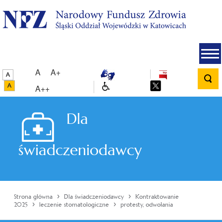
A
A+
A++
Dla
świadczeniodawcy
›
›
Strona główna
Dla świadczeniodawcy
Kontraktowanie
›
›
2025
leczenie stomatologiczne
protesty, odwołania