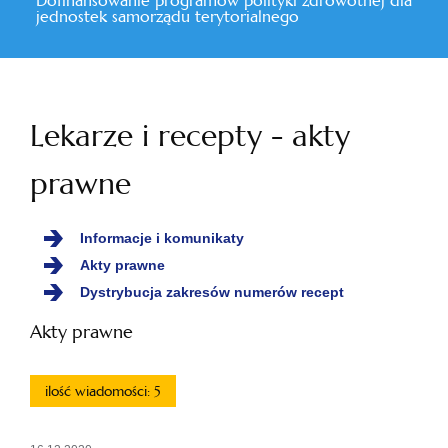
Dofinansowanie programów polityki zdrowotnej dla
jednostek samorządu terytorialnego
Lekarze i recepty - akty
prawne
Informacje i komunikaty
Akty prawne
Dystrybucja zakresów numerów recept
Akty prawne
ilość wiadomości: 5