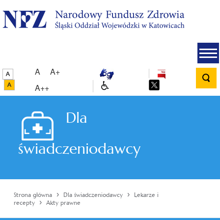
A
A+
A++
Dla
świadczeniodawcy
›
›
Strona główna
Dla świadczeniodawcy
Lekarze i
›
recepty
Akty prawne