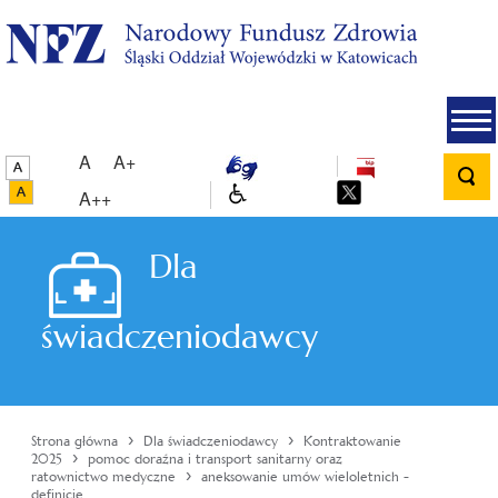
A
A+
A++
Dla
świadczeniodawcy
›
›
Strona główna
Dla świadczeniodawcy
Kontraktowanie
›
2025
pomoc doraźna i transport sanitarny oraz
›
ratownictwo medyczne
aneksowanie umów wieloletnich -
definicje