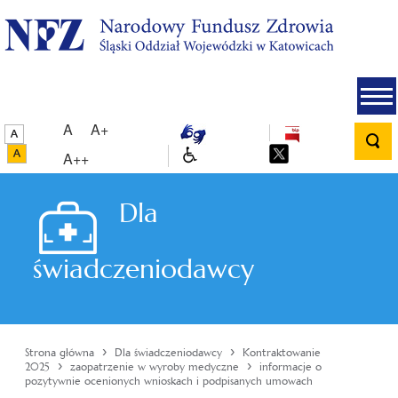
A
A+
A++
Dla
świadczeniodawcy
›
›
Strona główna
Dla świadczeniodawcy
Kontraktowanie
›
›
2025
zaopatrzenie w wyroby medyczne
informacje o
pozytywnie ocenionych wnioskach i podpisanych umowach