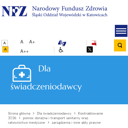
A
A+
A++
Dla
świadczeniodawcy
›
›
Strona główna
Dla świadczeniodawcy
Kontraktowanie
›
2026
pomoc doraźna i transport sanitarny oraz
›
ratownictwo medyczne
zarządzenia i inne akty prawne