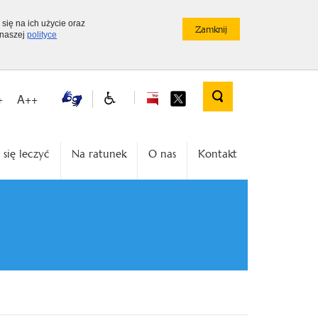
 się na ich użycie oraz
 naszej
polityce
+
A++
 się leczyć
Na ratunek
O nas
Kontakt