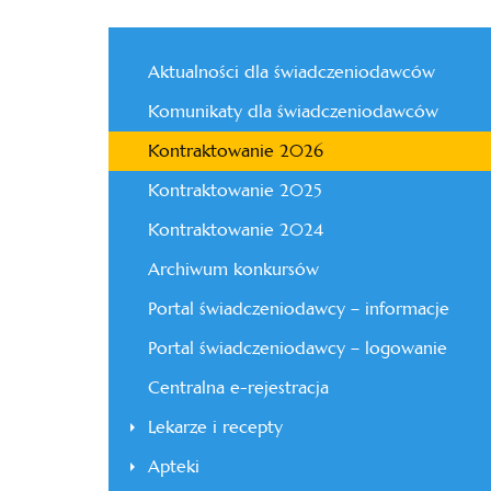
Aktualności dla świadczeniodawców
Komunikaty dla świadczeniodawców
Kontraktowanie 2026
Kontraktowanie 2025
Kontraktowanie 2024
Archiwum konkursów
Portal świadczeniodawcy – informacje
Portal świadczeniodawcy – logowanie
Centralna e-rejestracja
Lekarze i recepty
Apteki