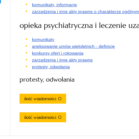
komunikaty, informacje
zarządzenia i inne akty prawne o charakterze ogólnym
opieka psychiatryczna i leczenie uz
komunikaty
aneksowanie umów wieloletnich - definicje
konkursy ofert i rokowania
zarządzenia i inne akty prawne
protesty, odwołania
protesty, odwołania
ilość wiadomości: 0
ilość wiadomości: 0