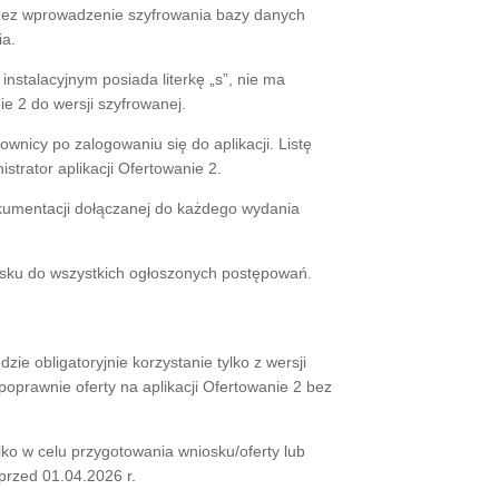
rzez wprowadzenie szyfrowania bazy danych
ia.
nstalacyjnym posiada literkę „s”, nie ma
e 2 do wersji szyfrowanej.
wnicy po zalogowaniu się do aplikacji. Listę
strator aplikacji Ofertowanie 2.
kumentacji dołączanej do każdego wydania
osku do wszystkich ogłoszonych postępowań.
e obligatoryjnie korzystanie tylko z wersji
poprawnie oferty na aplikacji Ofertowanie 2 bez
lko w celu przygotowania wniosku/oferty lub
przed 01.04.2026 r.