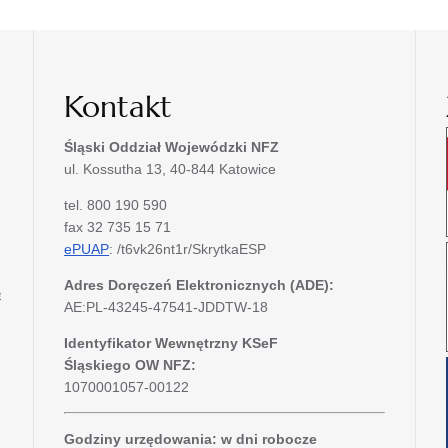
Kontakt
Śląski Oddział Wojewódzki
NFZ
ul. Kossutha 13, 40-844 Katowice
tel. 800 190 590
fax 32 735 15 71
ePUAP
: /t6vk26nt1r/SkrytkaESP
Adres Doręczeń Elektronicznych (ADE):
e
AE:PL-43245-47541-JDDTW-18
Identyfikator Wewnętrzny KSeF
Śląskiego OW NFZ:
1070001057-00122
Godziny urzędowania: w dni robocze