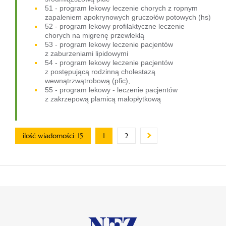
51 - program lekowy leczenie chorych z ropnym
zapaleniem apokrynowych gruczołów potowych (hs)
52 - program lekowy profilaktyczne leczenie
chorych na migrenę przewlekłą
53 - program lekowy leczenie pacjentów
z zaburzeniami lipidowymi
54 - program lekowy leczenie pacjentów
z postępującą rodzinną cholestazą
wewnątrzwątrobową (pfic),
55 - program lekowy - leczenie pacjentów
z zakrzepową plamicą małopłytkową
ilość wiadomości: 15
1
2