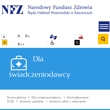
A
A+
A++
Dla
świadczeniodawcy
›
›
Strona główna
Dla świadczeniodawcy
Kontraktowanie
›
›
2026
leczenie szpitalne
konkursy ofert i rokowania