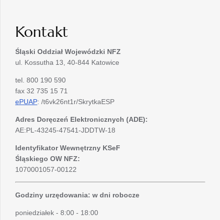
Kontakt
Śląski Oddział Wojewódzki
NFZ
ul. Kossutha 13, 40-844 Katowice
tel. 800 190 590
fax 32 735 15 71
ePUAP
: /t6vk26nt1r/SkrytkaESP
Adres Doręczeń Elektronicznych (ADE):
AE:PL-43245-47541-JDDTW-18
Identyfikator Wewnętrzny KSeF
Śląskiego OW NFZ:
1070001057-00122
Godziny urzędowania: w dni robocze
poniedziałek - 8:00 - 18:00