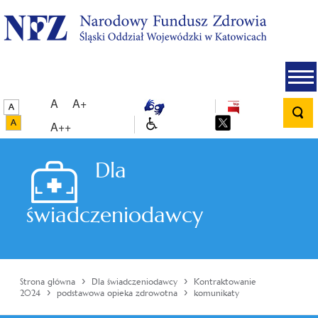
A
A+
A++
Dla
świadczeniodawcy
›
›
Strona główna
Dla świadczeniodawcy
Kontraktowanie
›
›
2024
podstawowa opieka zdrowotna
komunikaty