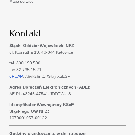
Mapa serwisu
Kontakt
Śląski Oddział Wojewódzki
NFZ
ul. Kossutha 13, 40-844 Katowice
tel. 800 190 590
fax 32 735 15 71
ePUAP
: /t6vk26nt1r/SkrytkaESP
Adres Doręczeń Elektronicznych (ADE):
AE:PL-43245-47541-JDDTW-18
Identyfikator Wewnętrzny KSeF
Śląskiego OW NFZ:
1070001057-00122
Godziny urzędowania: w dni robocze