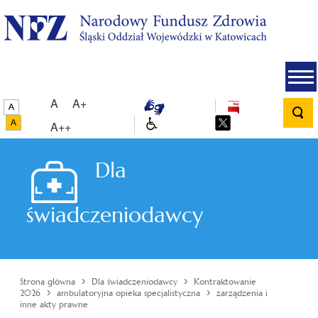
A
A+
A++
Dla
świadczeniodawcy
›
›
Strona główna
Dla świadczeniodawcy
Kontraktowanie
›
›
2026
ambulatoryjna opieka specjalistyczna
zarządzenia i
inne akty prawne