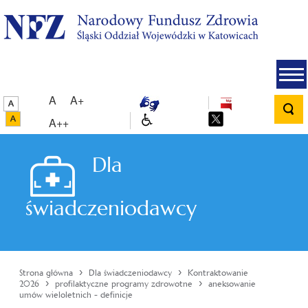
A
A+
A++
Dla
świadczeniodawcy
›
›
Strona główna
Dla świadczeniodawcy
Kontraktowanie
›
›
2026
profilaktyczne programy zdrowotne
aneksowanie
umów wieloletnich - definicje