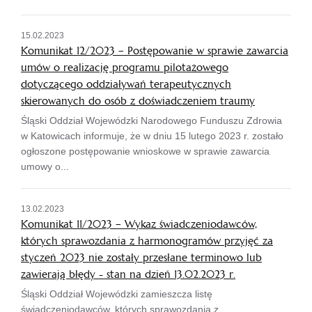
15.02.2023
Komunikat 12/2023 – Postępowanie w sprawie zawarcia
umów o realizację programu pilotażowego
dotyczącego oddziaływań terapeutycznych
skierowanych do osób z doświadczeniem traumy
Śląski Oddział Wojewódzki Narodowego Funduszu Zdrowia
w Katowicach informuje, że w dniu 15 lutego 2023 r. zostało
ogłoszone postępowanie wnioskowe w sprawie zawarcia
umowy o...
13.02.2023
Komunikat 11/2023 – Wykaz świadczeniodawców,
których sprawozdania z harmonogramów przyjęć za
styczeń 2023 nie zostały przesłane terminowo lub
zawierają błędy - stan na dzień 13.02.2023 r.
Śląski Oddział Wojewódzki zamieszcza listę
świadczeniodawców, których sprawozdania z