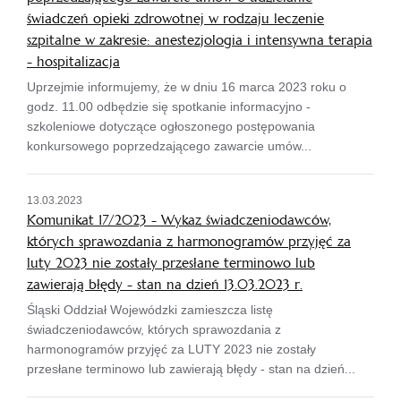
świadczeń opieki zdrowotnej w rodzaju leczenie
szpitalne w zakresie: anestezjologia i intensywna terapia
- hospitalizacja
Uprzejmie informujemy, że w dniu 16 marca 2023 roku o
godz. 11.00 odbędzie się spotkanie informacyjno -
szkoleniowe dotyczące ogłoszonego postępowania
konkursowego poprzedzającego zawarcie umów...
13.03.2023
Komunikat 17/2023 - Wykaz świadczeniodawców,
których sprawozdania z harmonogramów przyjęć za
luty 2023 nie zostały przesłane terminowo lub
zawierają błędy - stan na dzień 13.03.2023 r.
Śląski Oddział Wojewódzki zamieszcza listę
świadczeniodawców, których sprawozdania z
harmonogramów przyjęć za LUTY 2023 nie zostały
przesłane terminowo lub zawierają błędy - stan na dzień...