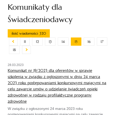
Komunikaty dla
Świadczeniodawcy
ilość wiadomości: 320
11
12
13
14
15
16
17
18
28.03.2023
Komunikat nr 19/2023 dla oferentów w sprawie
szkolenia w związku z ogłoszonymi w dniu 24 marca
2023 roku postępowaniami konkursowymi mającymi na
celu zawarcie umów o udzielanie świadczeń opieki
zdrowotnej w rodzaju profilaktyczne programy
zdrowotne
W związku z ogłoszonymi 24 marca 2023 roku
postępowaniami konkursowymi mającymi na celu zawarcie