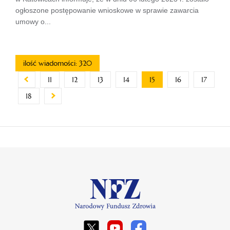
ogłoszone postępowanie wnioskowe w sprawie zawarcia
umowy o...
ilość wiadomości: 320
11
12
13
14
15
16
17
18