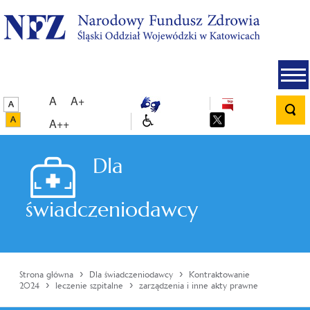
A
A+
A++
Dla
świadczeniodawcy
›
›
Strona główna
Dla świadczeniodawcy
Kontraktowanie
›
›
2024
leczenie szpitalne
zarządzenia i inne akty prawne